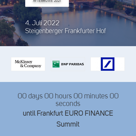
AFTERMOVIE 2021
Search
4. Juli 2022
Steigenberger Frankfurter Hof
00
days
00
hours
00
minutes
00
seconds
until Frankfurt EURO FINANCE
Summit