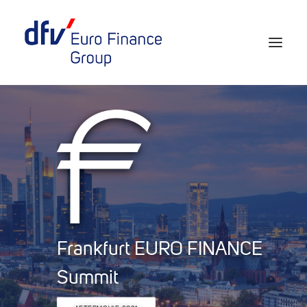
Events 2026/2027
Tickets 29th EURO FINANCE WEEK
Partner werden
Media
European Banker of the Year
Frankfurt EURO FINANCE
Rückblick
Summit
Über uns