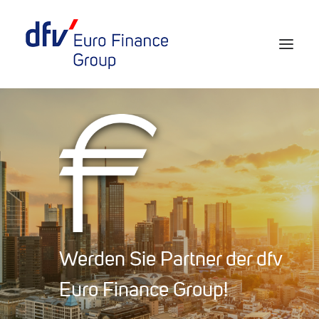
Events 2026/2027
Tickets 29th EURO FINANCE WEEK
Partner werden
Media
European Banker of the Year
Werden Sie Partner der dfv
Rückblick
Euro Finance Group!
Über uns