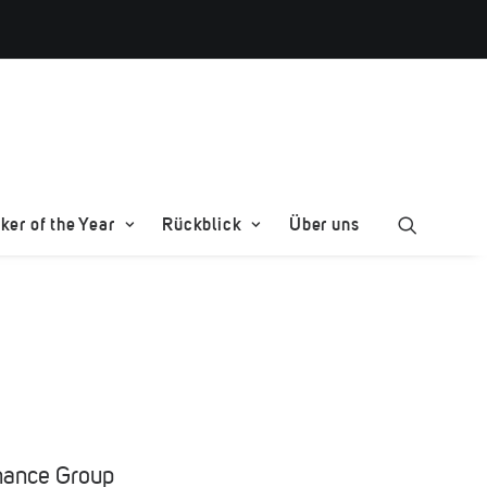
er of the Year
Rückblick
Über uns
inance Group