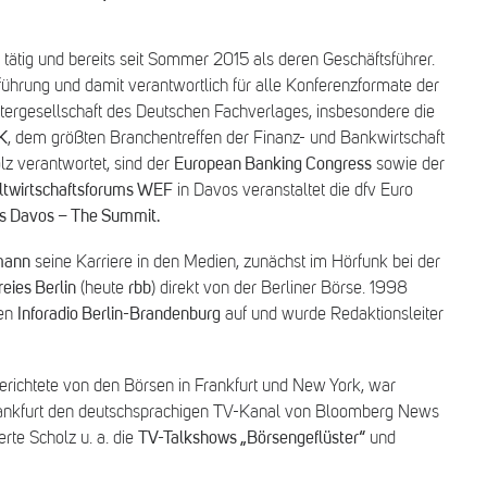
tätig und bereits seit Sommer 2015 als deren Geschäftsführer.
führung und damit verantwortlich für alle Konferenzformate der
htergesellschaft des Deutschen Fachverlages, insbesondere die
K
, dem größten Branchentreffen der Finanz- und Bankwirtschaft
lz verantwortet, sind der
European Banking Congress
sowie der
twirtschaftsforums WEF
in Davos veranstaltet die dfv Euro
ts Davos – The Summit.
mann
seine Karriere in den Medien, zunächst im Hörfunk bei der
eies Berlin
(heute
rbb
) direkt von der Berliner Börse. 1998
ten
Inforadio Berlin-Brandenburg
auf und wurde Redaktionsleiter
berichtete von den Börsen in Frankfurt und New York, war
 Frankfurt den deutschsprachigen TV-Kanal von Bloomberg News
te Scholz u. a. die
TV-Talkshows „Börsengeflüster“
und