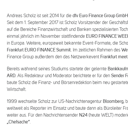
Andreas Scholz ist seit 2014 für die
dfv Euro Finance Group GmbH
Seit dem 1. September 2017 ist Scholz Vorsitzender der Geschäfts
auf die Bereiche Finanzwirtschaft und Banken spezialisierten Toc
einmal jährlich im November stattfindende
EURO FINANCE WEE
in Europa. Weitere, europaweit bekannte Event-Formate, die Scho
Frankfurt EURO FINANCE Summit
. Im zeitlichen Rahmen des
Wel
Finance Group außerdem den das Netzwerkevent
Frankfurt mee
Bereits während seines Studiums startete der gelernte
Bankkauf
ARD
. Als Redakteur und Moderator berichtete er für den
Sender Fr
baute Scholz die Finanz- und Börsenredaktion beim neu gestarte
Wirtschaft.
1999 wechselte Scholz zur US-Nachrichtenagentur
Bloomberg
, 
weltweit als Reporter im Einsatz und baute dann als Büroleiter
weiter aus. Für den Nachrichtensender
N24
(heute WELT) moderier
„Chefsache“
.