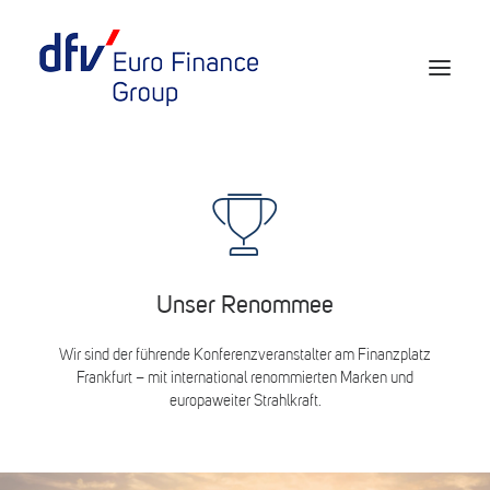
Events 2026/2027
Tickets 29th EURO FINANCE WEEK
Partner werden
Unser Renommee
Media
Wir sind der führende Konferenzveranstalter am Finanzplatz
European Banker of the Year
Frankfurt – mit international renommierten Marken und
europaweiter Strahlkraft.
Rückblick
Über uns