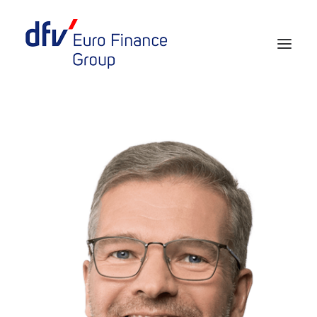
Events 2026/2027
Tickets 29th EURO FINANCE WEEK
Partner werden
Media
European Banker of the Year
Rückblick
Über uns