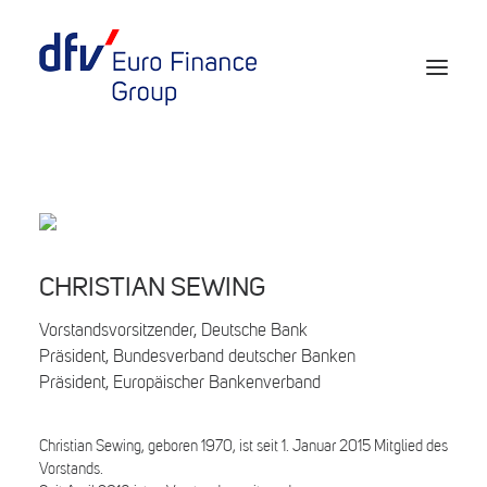
Events 2026/2027
Tickets 29th EURO FINANCE WEEK
Partner werden
CHRISTIAN SEWING
Media
Vorstandsvorsitzender, Deutsche Bank
Präsident, Bundesverband deutscher Banken
European Banker of the Year
Präsident, Europäischer Bankenverband
Rückblick
Christian Sewing, geboren 1970, ist seit 1. Januar 2015 Mitglied des
Über uns
Vorstands.