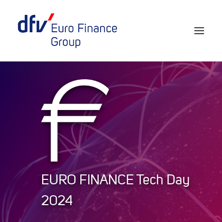
Events 2026/2027
Tickets 29th EURO FINANCE WEEK
Partner werden
Media
European Banker of the Year
EURO FINANCE Tech Day
Rückblick
2024
Über uns