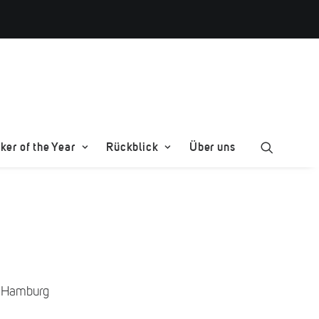
er of the Year
Rückblick
Über uns
ät Hamburg