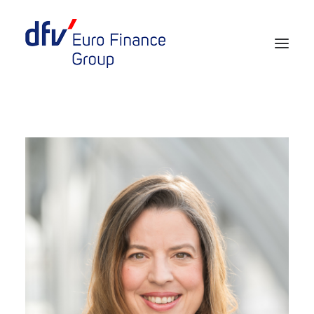
Events 2026/2027
Tickets 29th EURO FINANCE WEEK
Partner werden
Media
European Banker of the Year
Rückblick
Über uns