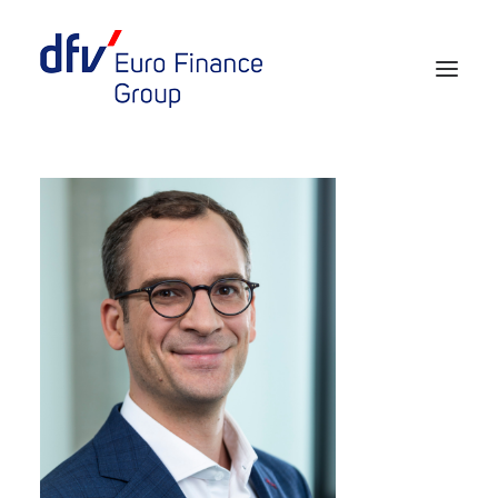
Events 2026/2027
Tickets 29th EURO FINANCE WEEK
Partner werden
Media
European Banker of the Year
Rückblick
Über uns