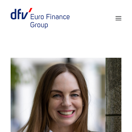
Events 2026/2027
Tickets 29th EURO FINANCE WEEK
Partner werden
Media
European Banker of the Year
Rückblick
Über uns