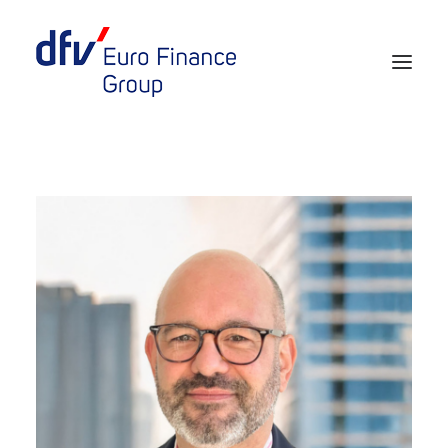
Events 2026/2027
Tickets 29th EURO FINANCE WEEK
Partner werden
Media
European Banker of the Year
Rückblick
Über uns