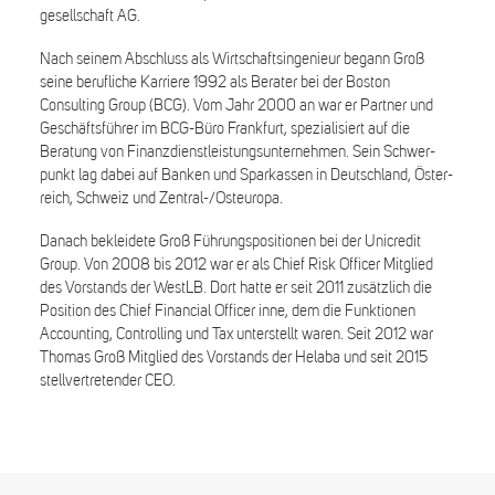
gesellschaft AG.
Nach seinem Abschluss als Wirtschafts­ingenieur begann Groß
seine berufliche Karriere 1992 als Berater bei der Boston
Consulting Group (BCG). Vom Jahr 2000 an war er Partner und
Geschäfts­führer im BCG-Büro Frankfurt, speziali­siert auf die
Beratung von Finanz­dienst­leistungs­unter­nehmen. Sein Schwer­
punkt lag dabei auf Banken und Spar­kassen in Deutsch­land, Öster­
reich, Schweiz und Zentral-/Ost­europa.
Danach bekleidete Groß Führungs­positionen bei der Uni­credit
Group. Von 2008 bis 2012 war er als Chief Risk Officer Mit­glied
des Vorstands der WestLB. Dort hatte er seit 2011 zusätzlich die
Position des Chief Financial Officer inne, dem die Funktionen
Accounting, Controlling und Tax unterstellt waren. Seit 2012 war
Thomas Groß Mitglied des Vorstands der Helaba und seit 2015
stellver­tretender CEO.