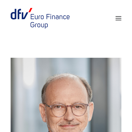
Events 2026/2027
Tickets 29th EURO FINANCE WEEK
Partner werden
Media
European Banker of the Year
Rückblick
Über uns