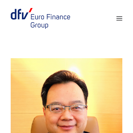
Events 2026/2027
Tickets 29th EURO FINANCE WEEK
Partner werden
Media
European Banker of the Year
Rückblick
Über uns