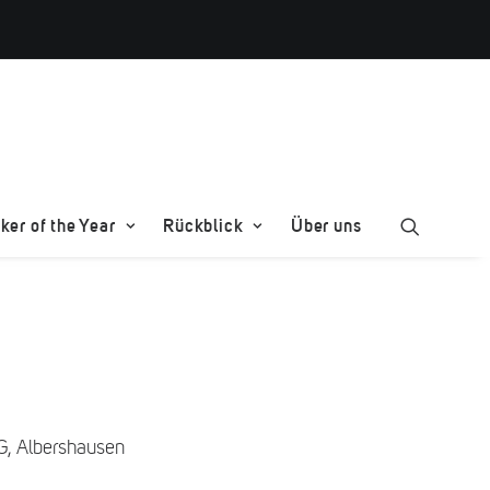
er of the Year
Rückblick
Über uns
G, Albershausen