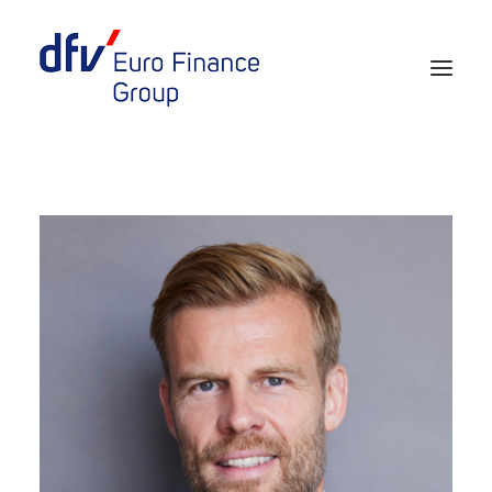
Events 2026/2027
Tickets 29th EURO FINANCE WEEK
Partner werden
Media
European Banker of the Year
Rückblick
Über uns