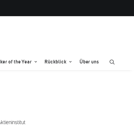
er of the Year
Rückblick
Über uns
tieninstitut