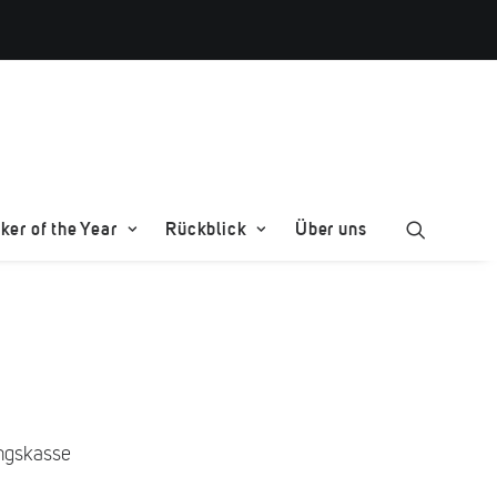
er of the Year
Rückblick
Über uns
ungskasse