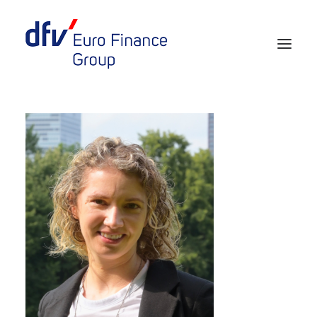
Events 2026/2027
Tickets 29th EURO FINANCE WEEK
Partner werden
Media
European Banker of the Year
Rückblick
Über uns