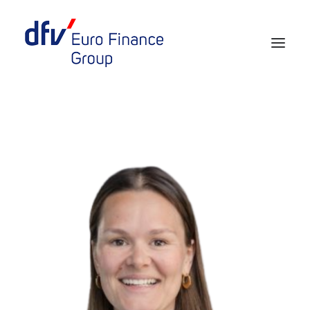
Events 2026/2027
Tickets 29th EURO FINANCE WEEK
Partner werden
Media
European Banker of the Year
Rückblick
Über uns