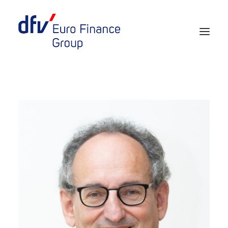
Events 2026/2027
Tickets 29th EURO FINANCE WEEK
Partner werden
Media
European Banker of the Year
Rückblick
Über uns