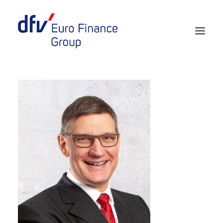
Events 2026/2027
Tickets 29th EURO FINANCE WEEK
Partner werden
Media
European Banker of the Year
Rückblick
Über uns