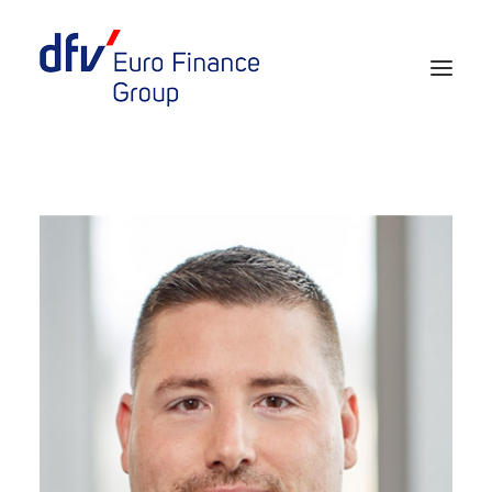
Events 2026/2027
Tickets 29th EURO FINANCE WEEK
Partner werden
Media
European Banker of the Year
Rückblick
Über uns