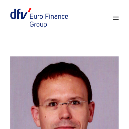
Events 2026/2027
Tickets 29th EURO FINANCE WEEK
Partner werden
Media
European Banker of the Year
Rückblick
Über uns