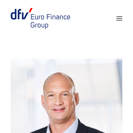
Events 2026/2027
Tickets 29th EURO FINANCE WEEK
Partner werden
Media
European Banker of the Year
Rückblick
Über uns