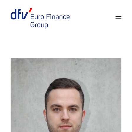
Events 2026/2027
Tickets 29th EURO FINANCE WEEK
Partner werden
Media
European Banker of the Year
Rückblick
Über uns