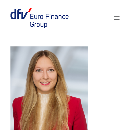
Events 2026/2027
Tickets 29th EURO FINANCE WEEK
Partner werden
Media
European Banker of the Year
Rückblick
Über uns