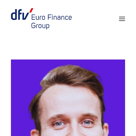
Events 2026/2027
Tickets 29th EURO FINANCE WEEK
Partner werden
Media
European Banker of the Year
Rückblick
Über uns