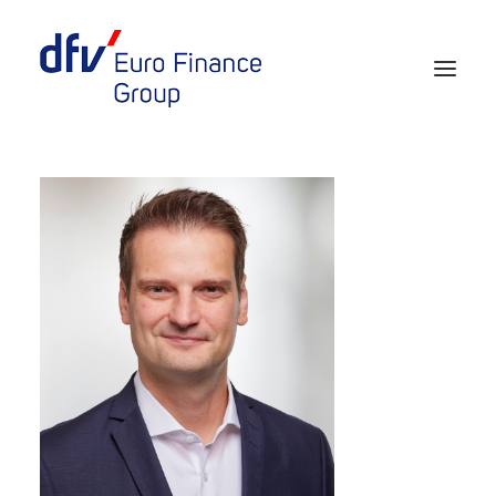
Events 2026/2027
Tickets 29th EURO FINANCE WEEK
Partner werden
Media
European Banker of the Year
Rückblick
Über uns